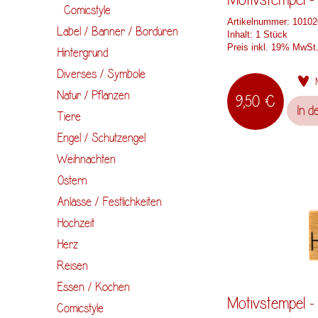
Comicstyle
Artikelnummer:
10102
Label / Banner / Bordüren
Inhalt:
1 Stück
Preis inkl. 19% MwSt
Hintergrund
Diverses / Symbole
Natur / Pflanzen
9,50 €
In d
Tiere
Engel / Schutzengel
Weihnachten
Ostern
Anlässe / Festlichkeiten
Hochzeit
Herz
Reisen
Essen / Kochen
Motivstempel -
Comicstyle