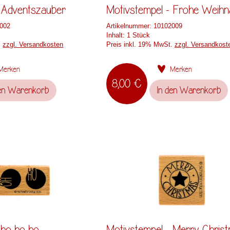
- Adventszauber
Motivstempel - Frohe Weihn
002
Artikelnummer:
10102009
Inhalt:
1 Stück
.
zzgl. Versandkosten
Preis inkl. 19% MwSt.
zzgl. Versandkost
Merken
Merken
8,00 €
en
Warenkorb
In den
Warenkorb
 ho ho ho
Motivstempel - Merry Chris