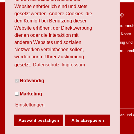
Website erforderlich sind und stets
schafproduction
Shop
gesetzt werden. Andere Cookies, die
den Komfort bei Benutzung dieser
Über schafproduction
Cookie-Einst
Website erhöhen, der Direktwerbung
OnlineShop
Mein Konto
dienen oder die Interaktion mit
anderen Websites und sozialen
Workshops
Zahlung und
Netzwerken vereinfachen sollen,
Blog
Widerrufsrec
werden nur mit Ihrer Zustimmung
Downloads
gesetzt.
Datenschutz
Impressum
Jobs
Notwendig
Marketing
Einstellungen
* Alle Preise inkl. gesetzl. Mehrwertsteuer zzgl.
Versandkosten
und g
Auswahl bestätigen
Alle akzeptieren
Copyright © schafproduction