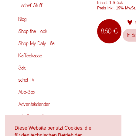
Inhalt:
1 Stück
schaf-Stuff
Preis inkl. 19% MwSt
Blog
8,50 €
Shop the Look
In d
Shop My Daily Life
Kaffeekasse
Sale
schafTV
Abo-Box
Adventskalender
schafproduction
Diese Website benutzt Cookies, die
für den technischen Betrieb der