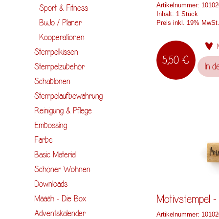
Artikelnummer:
10102
Sport & Fitness
Inhalt:
1 Stück
BuJo / Planer
Preis inkl. 19% MwSt
Kooperationen
Stempelkissen
5,50 €
In d
Stempelzubehör
Schablonen
Stempelaufbewahrung
Reinigung & Pflege
Embossing
Farbe
Basic Material
Schöner Wohnen
Downloads
Motivstempel -
Määäh - Die Box
Adventskalender
Artikelnummer:
10102