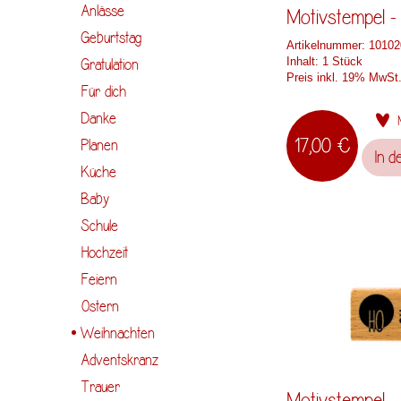
Anlässe
Motivstempel 
Geburtstag
Artikelnummer:
10102
Inhalt:
1 Stück
Gratulation
Preis inkl. 19% MwSt
Für dich
Danke
17,00 €
Planen
In d
Küche
Baby
Schule
Hochzeit
Feiern
Ostern
Weihnachten
Adventskranz
Trauer
Motivstempel -