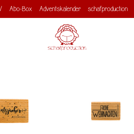
V
Abo-Box
Adventskalender
schafproduction