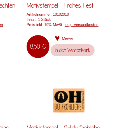
achten
Motivstempel - Frohes Fest
Artikelnummer:
10102010
Inhalt:
1 Stück
en
Preis inkl. 19% MwSt.
zzgl. Versandkosten
Merken
8,50 €
In den
Warenkorb
tmas
Motivstempel - OH du fröhliche