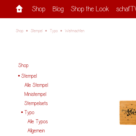
Shop
Blog
Shop the Look
schafT
Shop
Stempel
Typo
Weihnachten
Shop
Stempel
Alle Stempel
Ministempel
Stempelsets
Typo
Alle Typos
Allgemein