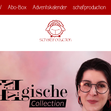
V
Abo-Box
Adventskalender
schafproduction