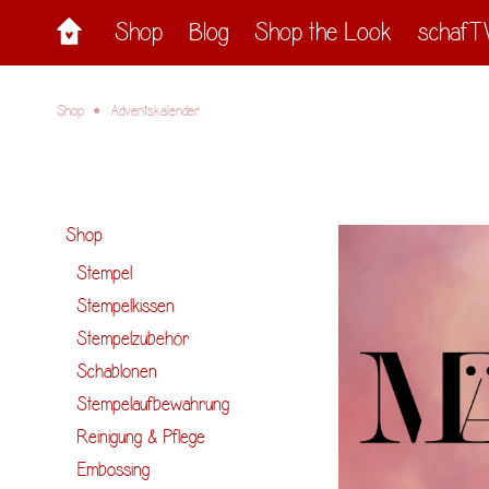
Shop
Blog
Shop the Look
schafT
Shop
Adventskalender
Shop
Stempel
Stempelkissen
Stempelzubehör
Schablonen
Stempelaufbewahrung
Reinigung & Pflege
Embossing