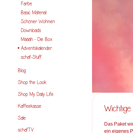
Farbe
Basic Material
Schöner Wohnen
Downloads
Määäh - Die Box
Adventskalender
schaf-Stuff
Blog
Shop the Look
Shop My Daily Life
Kaffeekasse
Wichtige 
Sale
Das Paket wir
schafTV
ein eigenes 