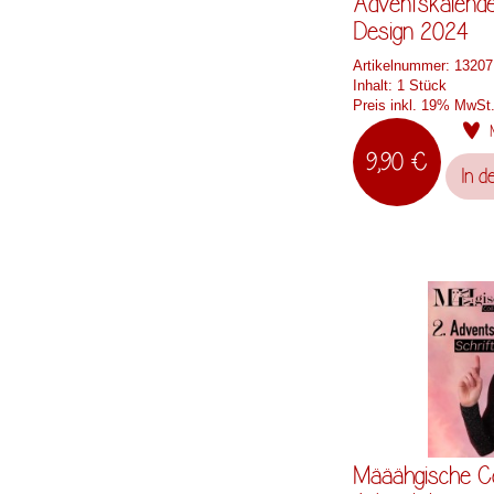
Adventskalend
Design 2024
Artikelnummer:
13207
Inhalt:
1 Stück
Preis inkl. 19% MwSt
9,90 €
In d
Määähgische Co