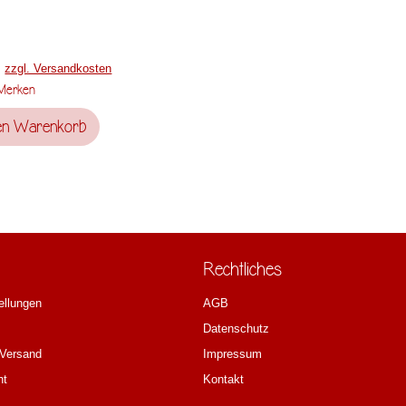
.
zzgl. Versandkosten
Merken
en
Warenkorb
Rechtliches
ellungen
AGB
Datenschutz
 Versand
Impressum
ht
Kontakt