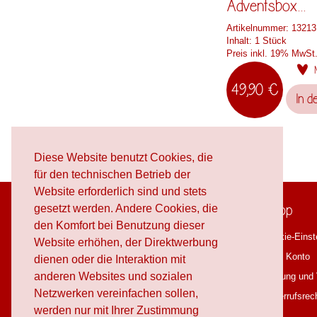
Adventsbox...
Artikelnummer:
13213
Inhalt:
1 Stück
Preis inkl. 19% MwSt
49,90 €
In d
Diese Website benutzt Cookies, die
für den technischen Betrieb der
Website erforderlich sind und stets
schafproduction
Shop
gesetzt werden. Andere Cookies, die
den Komfort bei Benutzung dieser
Über schafproduction
Cookie-Einst
Website erhöhen, der Direktwerbung
OnlineShop
Mein Konto
dienen oder die Interaktion mit
anderen Websites und sozialen
Workshops
Zahlung und
Netzwerken vereinfachen sollen,
Blog
Widerrufsrec
werden nur mit Ihrer Zustimmung
Downloads