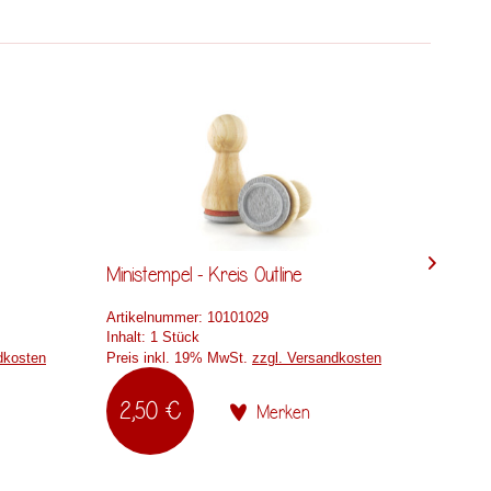
Ministempel - Kreis Outline
Minist
Artikelnummer:
10101029
Artikel
Inhalt:
1 Stück
Inhalt:
dkosten
Preis inkl. 19% MwSt.
zzgl. Versandkosten
Preis i
2,50 €
2,5
Merken