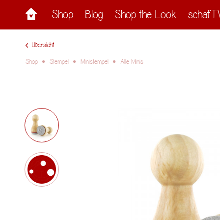
Shop
Blog
Shop the Look
schafT
Übersicht
Shop
Stempel
Ministempel
Alle Minis