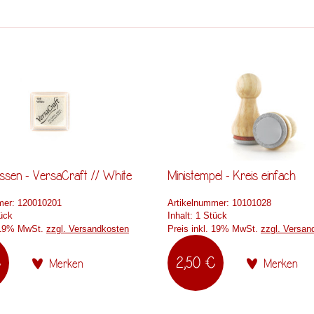
ssen - VersaCraft // White
Ministempel - Kreis einfach
mer:
120010201
Artikelnummer:
10101028
ück
Inhalt:
1 Stück
. 19% MwSt.
zzgl. Versandkosten
Preis inkl. 19% MwSt.
zzgl. Versan
€
2,50 €
Merken
Merken