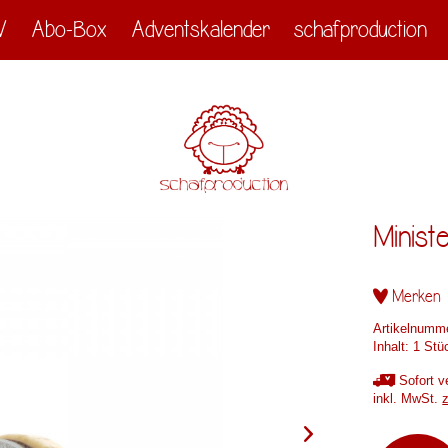
V
Abo-Box
Adventskalender
schafproduction
Minist
Merken
Artikelnumm
Inhalt:
1 Stü
Sofort ve
inkl. MwSt.