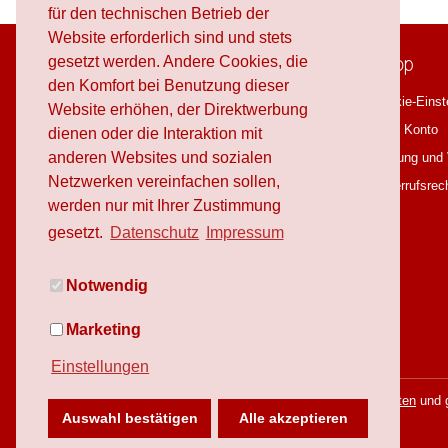
für den technischen Betrieb der
Website erforderlich sind und stets
schafproduction
Shop
gesetzt werden. Andere Cookies, die
den Komfort bei Benutzung dieser
Über schafproduction
Cookie-Einst
Website erhöhen, der Direktwerbung
OnlineShop
Mein Konto
dienen oder die Interaktion mit
anderen Websites und sozialen
Workshops
Zahlung und
Netzwerken vereinfachen sollen,
Blog
Widerrufsrec
werden nur mit Ihrer Zustimmung
Downloads
gesetzt.
Datenschutz
Impressum
Jobs
Notwendig
Marketing
Einstellungen
* Alle Preise inkl. gesetzl. Mehrwertsteuer zzgl.
Versandkosten
und g
Auswahl bestätigen
Alle akzeptieren
Copyright © schafproduction