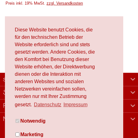
Preis inkl. 19% MwSt.
zzgl. Versandkosten
Merken
2,90 €
Diese Website benutzt Cookies, die
In den
Warenkorb
für den technischen Betrieb der
Website erforderlich sind und stets
gesetzt werden. Andere Cookies, die
den Komfort bei Benutzung dieser
Website erhöhen, der Direktwerbung
dienen oder die Interaktion mit
schafproduction
anderen Websites und sozialen
Netzwerken vereinfachen sollen,
Shop
werden nur mit Ihrer Zustimmung
gesetzt.
Datenschutz
Impressum
Rechtliches
Newsletter
Notwendig
Marketing