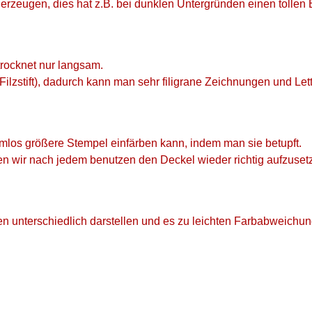
rzeugen, dies hat z.B. bei dunklen Untergründen einen tollen E
trocknet nur langsam.
im Filzstift), dadurch kann man sehr filigrane Zeichnungen und Let
emlos größere Stempel einfärben kann, indem man sie betupft.
en wir nach jedem benutzen den Deckel wieder richtig aufzuset
en unterschiedlich darstellen und es zu leichten Farbabweich