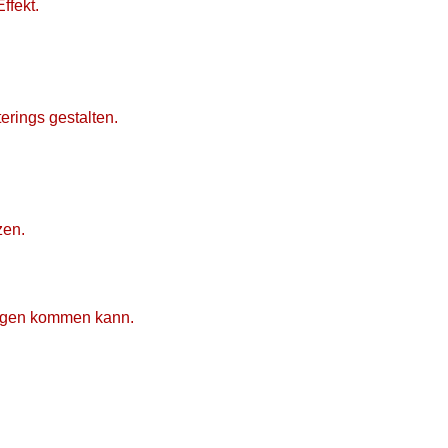
ffekt.
terings gestalten.
zen.
ungen kommen kann.