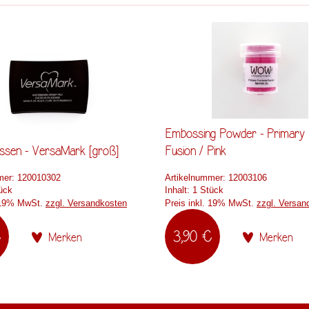
Embossing Powder - Primary 
issen - VersaMark [groß]
Fusion / Pink
mer:
120010302
Artikelnummer:
12003106
ück
Inhalt:
1 Stück
. 19% MwSt.
zzgl. Versandkosten
Preis inkl. 19% MwSt.
zzgl. Versan
€
3,90 €
Merken
Merken