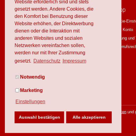
Website erforderlich sind und stets
schafproduction
Shop
gesetzt werden. Andere Cookies, die
den Komfort bei Benutzung dieser
Über schafproduction
Cookie-Einst
Website erhöhen, der Direktwerbung
OnlineShop
Mein Konto
dienen oder die Interaktion mit
anderen Websites und sozialen
Workshops
Zahlung und
Netzwerken vereinfachen sollen,
Blog
Widerrufsrec
werden nur mit Ihrer Zustimmung
Downloads
gesetzt.
Datenschutz
Impressum
Jobs
Notwendig
Marketing
Einstellungen
* Alle Preise inkl. gesetzl. Mehrwertsteuer zzgl.
Versandkosten
und g
Auswahl bestätigen
Alle akzeptieren
Copyright © schafproduction