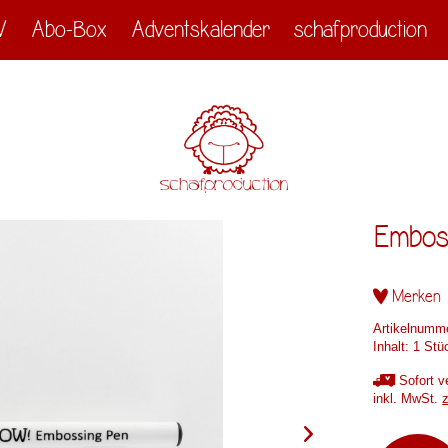
V
Abo-Box
Adventskalender
schafproduction
Emboss
Merken
Artikelnumm
Inhalt:
1 Stü
Sofort ve
inkl. MwSt.