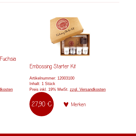
Fuchsia
Embossing Starter Kit
Embos
Artikelnummer:
12003100
Artikel
Inhalt:
1 Stück
Inhalt:
dkosten
Preis inkl. 19% MwSt.
zzgl. Versandkosten
Preis i
27,90 €
3,9
Merken