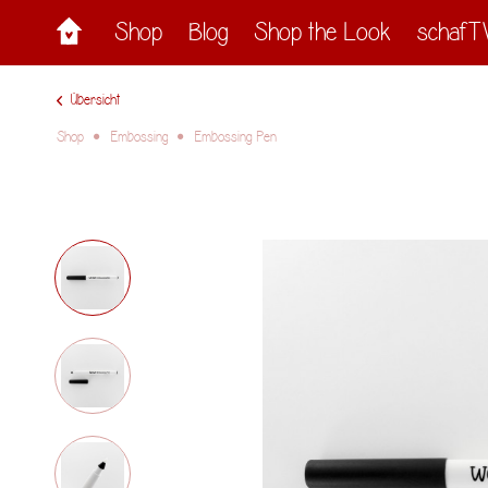
Shop
Blog
Shop the Look
schafT
Übersicht
Shop
Embossing
Embossing Pen