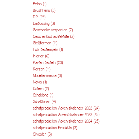
Beton
(1)
BrushPens
(3)
DIY
(29)
Embossing
(3)
Geschenke verpacken
(7)
Geschenkschachtel/tüte
(2)
Gießformen
(11)
Holz bestempeln
(1)
Interior
(6)
Karten basteln
(20)
Kerzen
(11)
Modelliermasse
(3)
News
(1)
Ostern
(2)
Schablone
(1)
Schablonen
(9)
schafproduction Adventskalender 2022
(24)
schafproduction Adventskalender 2023
(25)
schafproduction Adventskalender 2024
(25)
schafproduction Produkte
(3)
Silvester
(3)