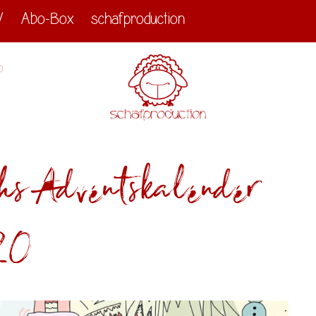
V
Abo-Box
schafproduction
0
s Adventskalender
20