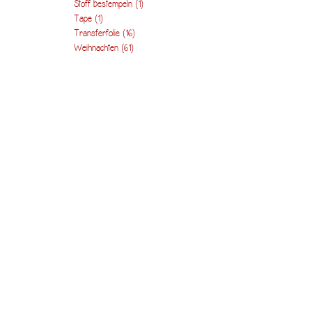
Stoff bestempeln
(1)
Tape
(1)
Transferfolie
(16)
Weihnachten
(61)