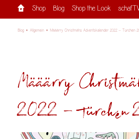
Shop
Blog
Shop the Look
schafT
•
•
Blog
Allgemein
Määärry Christmähs Adventskalender 2022 – Türchen 2
Määärry Christmäh
2022 – Türchen 